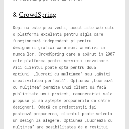
8.
CrowdSpring
Deși nu este prea vechi, acest site web este
o platformă excelentă pentru sigla care
funcționează independent și pentru
designerii grafici care sunt creativi în
munca lor. CrowdSpring care a apărut în 2007
este platforma pentru servicii inovatoare.
Aici clientul poate opta pentru două
opțiuni, „lucrați cu mulțimea” sau „găsiți
creativitatea perfectă”. Opțiunea „Lucrează
cu mulțimea” permite unui client să facă
publicitate unui proiect, remunerației sale
propuse și să aștepte propunerile de către
designeri. Odată ce proiectanții își
postează propunerea, clientul poate selecta
un design la alegere. Opțiunea „Lucrează cu
mulțimea” are posibilitatea de a restitui