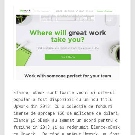
Elance, oDesk sunt foarte vechi și site-ul
popular a fost disponibil cu un nou titlu
Upwork din 2013. Cu o colecție de fonduri
imense de aproape 160 de milioane de dolari,
Elance și oDesk au semnat un acord pentru o
fuziune în 2013 și au redenumit Elance-oDesk
ca Upwork . De când a apărut Upwork, au fost