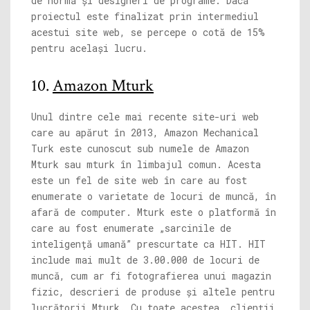
de normă și designeri de programe. Dacă
proiectul este finalizat prin intermediul
acestui site web, se percepe o cotă de 15%
pentru același lucru.
10.
Amazon Mturk
Unul dintre cele mai recente site-uri web
care au apărut în 2013, Amazon Mechanical
Turk este cunoscut sub numele de Amazon
Mturk sau mturk în limbajul comun. Acesta
este un fel de site web în care au fost
enumerate o varietate de locuri de muncă, în
afară de computer. Mturk este o platformă în
care au fost enumerate „sarcinile de
inteligență umană” prescurtate ca HIT. HIT
include mai mult de 3.00.000 de locuri de
muncă, cum ar fi fotografierea unui magazin
fizic, descrieri de produse și altele pentru
lucrătorii Mturk. Cu toate acestea, clienții