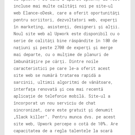
incluse mai multe calități noi pe site-ul
web Elance-oDesk, care a oferit oportunități
pentru scriitori, dezvoltatori web, experți
în marketing, asistenți, designeri și alții.
Noul site web al Upwork este disponibil cu o
serie de calități bine răspândite în 180 de
națiuni și peste 2700 de experți și merge
mai departe, cu o mulțime de planuri de
îmbunătățire pe cărți. Dintre noile
caracteristici pe care le-a oferit acest
site web se numără tratarea rapidă a
sarcinii, ultimii algoritmi de vânătoare,
interfața renovată și cea mai recentă
aplicație de telefonie mobilă. Site-ul a
încorporat un nou serviciu de chat
sincronizat, care este gratuit și denumit
„Slack killer”. Pentru munca dvs. pe acest
site web, Upwork percepe o cotă de 10%. Are
capacitatea de a regla talentele la scară