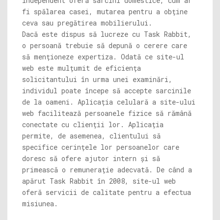
independent oferă sarcini domestice, cum ar
fi spălarea casei, mutarea pentru a obține
ceva sau pregătirea mobilierului.
Dacă este dispus să lucreze cu Task Rabbit,
o persoană trebuie să depună o cerere care
să menționeze expertiza. Odată ce site-ul
web este mulțumit de eficiența
solicitantului în urma unei examinări,
individul poate începe să accepte sarcinile
de la oameni. Aplicația celulară a site-ului
web facilitează persoanele fizice să rămână
conectate cu clienții lor. Aplicația
permite, de asemenea, clientului să
specifice cerințele lor persoanelor care
doresc să ofere ajutor intern și să
primească o remunerație adecvată. De când a
apărut Task Rabbit în 2008, site-ul web
oferă servicii de calitate pentru a efectua
misiunea.