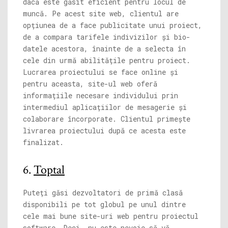
dacă este găsit eficient pentru locul de
muncă. Pe acest site web, clientul are
opțiunea de a face publicitate unui proiect,
de a compara tarifele indivizilor și bio-
datele acestora, înainte de a selecta în
cele din urmă abilitățile pentru proiect.
Lucrarea proiectului se face online și
pentru aceasta, site-ul web oferă
informațiile necesare individului prin
intermediul aplicațiilor de mesagerie și
colaborare încorporate. Clientul primește
livrarea proiectului după ce acesta este
finalizat.
6.
Toptal
Puteți găsi dezvoltatori de primă clasă
disponibili pe tot globul pe unul dintre
cele mai bune site-uri web pentru proiectul
software. Deci, nu este nevoie să vă