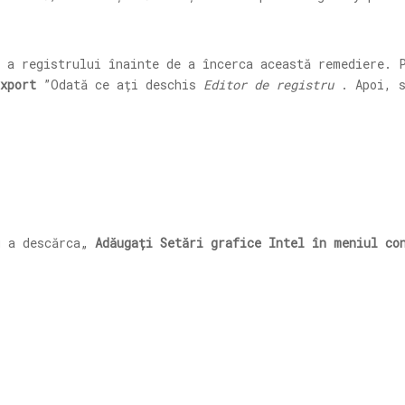
 a registrului înainte de a încerca această remediere. 
xport
”Odată ce ați deschis
Editor de registru
. Apoi, s
 a descărca„
Adăugați Setări grafice Intel în meniul co