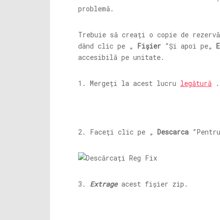
problemă.
Trebuie să creați o copie de rezervă
dând clic pe „
Fişier
”Și apoi pe„
E
accesibilă pe unitate.
1. Mergeți la acest lucru
legătură
.
2. Faceți clic pe „
Descarca
”Pentru
3.
Extrage
acest fișier zip.