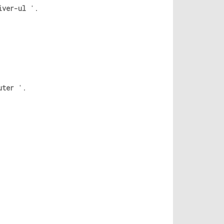
iver-ul
'.
uter
'.