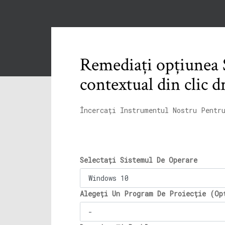
Remediați opțiunea Se
contextual din clic 
Încercați Instrumentul Nostru Pentr
Selectați Sistemul De Operare
Alegeți Un Program De Proiecție (Op