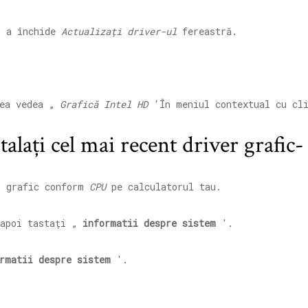
 a închide
Actualizați driver-ul
fereastră.
tea vedea „
Grafică Intel HD
‘În meniul contextual cu cli
talați cel mai recent driver grafic-
r grafic conform
CPU
pe calculatorul tau.
apoi tastați „
informatii despre sistem
'.
rmatii despre sistem
'.