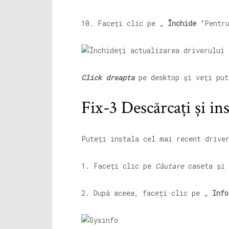
10. Faceți clic pe „
Închide
”Pentru
Click dreapta
pe desktop și veți pu
Fix-3 Descărcați și ins
Puteți instala cel mai recent drive
1. Faceți clic pe
Căutare
caseta și 
2. După aceea, faceți clic pe „
Info