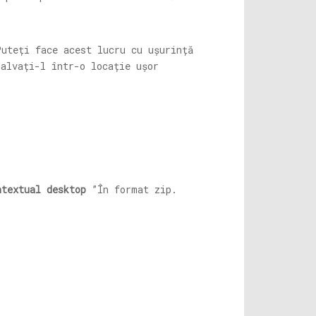
Puteți face acest lucru cu ușurință
alvați-l într-o locație ușor
ntextual desktop
”În format zip.