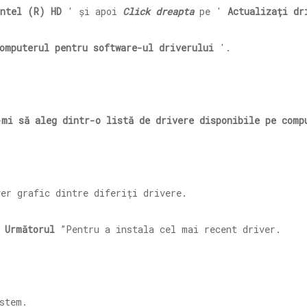
Intel (R) HD
' și apoi
Click dreapta
pe '
Actualizați dr
omputerul pentru software-ul driverului
'.
-mi să aleg dintr-o listă de drivere disponibile pe comp
ver grafic dintre diferiți drivere.
„
Următorul
”Pentru a instala cel mai recent driver.
stem.