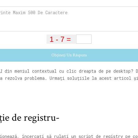
Obțineți Un Răspuns
l
din meniul contextual cu clic dreapta de pe desktop? D
 a rezolva problema. Urmați soluțiile la acest articol ș
ție de registru-
ionează, încercați să rulați un script de registry pe co