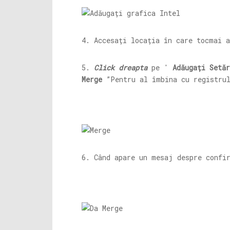
4. Accesați locația în care tocmai a
5.
Click dreapta
pe '
Adăugați Setă
Merge
”Pentru al îmbina cu registrul
6. Când apare un mesaj despre confi