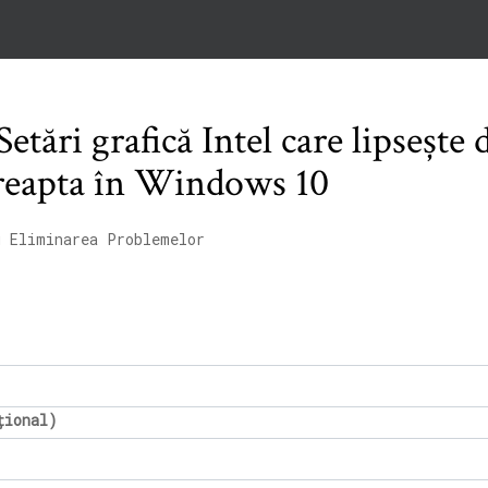
tări grafică Intel care lipsește
dreapta în Windows 10
u Eliminarea Problemelor
țional)