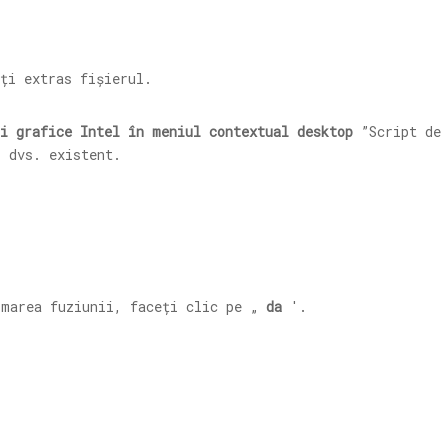
ți extras fișierul.
ri grafice Intel în meniul contextual desktop
”Script de 
 dvs. existent.
rmarea fuziunii, faceți clic pe „
da
'.