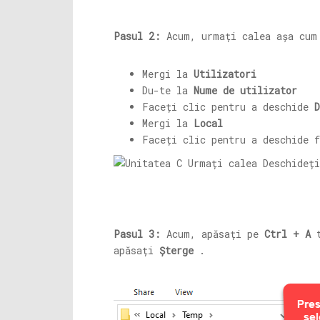
Pasul 2:
Acum, urmați calea așa cum
Mergi la
Utilizatori
Du-te la
Nume de utilizator
Faceți clic pentru a deschide
D
Mergi la
Local
Faceți clic pentru a deschide 
Pasul 3:
Acum, apăsați pe
Ctrl + A
t
apăsați
Șterge
.