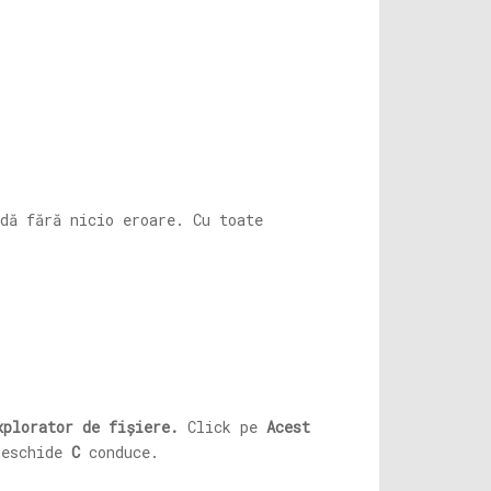
dă fără nicio eroare. Cu toate
xplorator de fișiere.
Click pe
Acest
deschide
C
conduce.