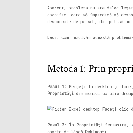
Aparent, problema nu are deloc legă
specific, care vă împiedică să desc
descărcate de pe web, dar pot să nu 
Deci, cum rezolvăm această problemă
Metoda 1: Prin propri
Pasul 1:
Mergeți la desktop și face
Proprietăți
din meniul cu clic dreap
Pasul 2:
În
Proprietăți
fereastră, 
caseta de lângă
Deblocați
.