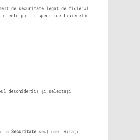
ment de securitate legat de fișierul
tismente pot fi specifice fișierelor
ul deschiderii) și selectați
nă la
Securitate
secțiune. Bifați