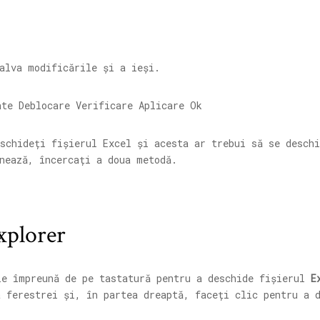
alva modificările și a ieși.
schideți fișierul Excel și acesta ar trebui să se deschi
nează, încercați a doua metodă.
xplorer
e împreună de pe tastatură pentru a deschide fișierul
E
 ferestrei și, în partea dreaptă, faceți clic pentru a 