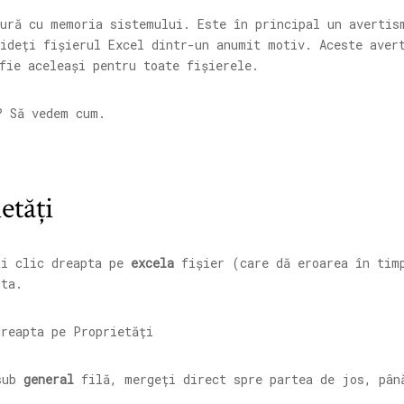
tură cu memoria sistemului. Este în principal un avertis
hideți fișierul Excel dintr-un anumit motiv. Aceste aver
fie aceleași pentru toate fișierele.
? Să vedem cum.
etăți
ți clic dreapta pe
excela
fișier (care dă eroarea în timp
ta.
sub
general
filă, mergeți direct spre partea de jos, pâ