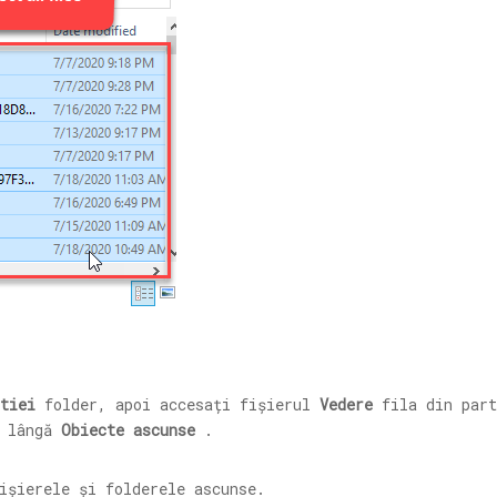
tiei
folder, apoi accesați fișierul
Vedere
fila din part
e lângă
Obiecte ascunse
.
ișierele și folderele ascunse.