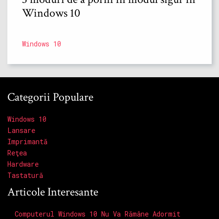
Windows 10
Windows 10
Categorii Populare
Windows 10
Lansare
Imprimantă
Reţea
Hardware
Tastatură
Articole Interesante
Computerul Windows 10 Nu Va Rămâne Adormit