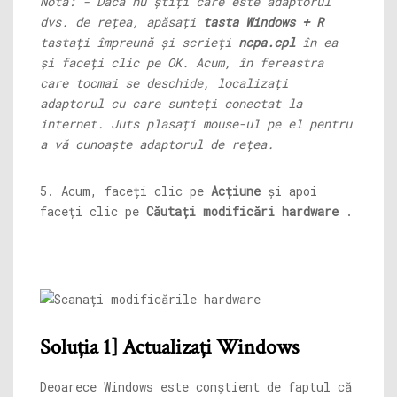
Notă: - Dacă nu știți care este adaptorul
dvs. de rețea, apăsați
tasta Windows + R
tastați împreună și scrieți
ncpa.cpl
în ea
și faceți clic pe OK. Acum, în fereastra
care tocmai se deschide, localizați
adaptorul cu care sunteți conectat la
internet. Juts plasați mouse-ul pe el pentru
a vă cunoaște adaptorul de rețea.
5. Acum, faceți clic pe
Acțiune
și apoi
faceți clic pe
Căutați modificări hardware
.
Soluția 1] Actualizați Windows
Deoarece Windows este conștient de faptul că