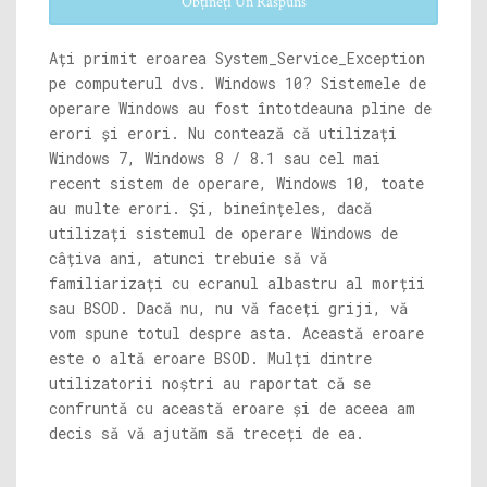
Obțineți Un Răspuns
Ați primit eroarea System_Service_Exception
pe computerul dvs. Windows 10? Sistemele de
operare Windows au fost întotdeauna pline de
erori și erori. Nu contează că utilizați
Windows 7, Windows 8 / 8.1 sau cel mai
recent sistem de operare, Windows 10, toate
au multe erori. Și, bineînțeles, dacă
utilizați sistemul de operare Windows de
câțiva ani, atunci trebuie să vă
familiarizați cu ecranul albastru al morții
sau BSOD. Dacă nu, nu vă faceți griji, vă
vom spune totul despre asta. Această eroare
este o altă eroare BSOD. Mulți dintre
utilizatorii noștri au raportat că se
confruntă cu această eroare și de aceea am
decis să vă ajutăm să treceți de ea.