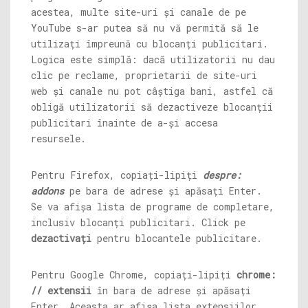
acestea, multe site-uri și canale de pe
YouTube s-ar putea să nu vă permită să le
utilizați împreună cu blocanți publicitari.
Logica este simplă: dacă utilizatorii nu dau
clic pe reclame, proprietarii de site-uri
web și canale nu pot câștiga bani, astfel că
obligă utilizatorii să dezactiveze blocanții
publicitari înainte de a-și accesa
resursele.
Pentru Firefox, copiați-lipiți
despre:
addons
pe bara de adrese și apăsați Enter.
Se va afișa lista de programe de completare,
inclusiv blocanți publicitari. Click pe
dezactivați
pentru blocantele publicitare.
Pentru Google Chrome, copiați-lipiți
chrome:
// extensii
în bara de adrese și apăsați
Enter. Aceasta ar afișa lista extensiilor.