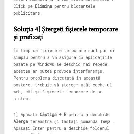
Click pe
Elimina
pentru blocantele
publicitare.
Soluția 4] Ștergeți fișierele temporare
și prefixați
În timp ce fișierele temporare sunt pur și
simplu pentru a vă asigura că aplicațiile
bazate pe Windows se deschid mai repede,
acestea ar putea provoca interferențe.
Pentru problema discutată în această
postare, trebuie să ștergem atât cache-ul
web, cât și fișierele temporare de pe
sistem.
1] Apăsați
Câștigă + R
pentru a deschide
Alerga
fereastra și tastați comanda
temp
.
Apăsați Enter pentru a deschide folderul