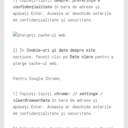
1] Copiați-lipiți
despre: preferințe #
confidențialitate
în bara de adrese și
apăsați Enter. Aceasta ar deschide setările
de confidențialitate și securitate.
2] În
Cookie-uri și date despre site
secțiune, faceți clic pe
Date clare
pentru a
șterge cache-ul web.
Pentru Google Chrome,
1] Copiați-lipiți
chrome: // settings /
clearBrowserData
în bara de adrese și
apăsați Enter. Aceasta ar deschide setările
de confidențialitate și securitate.