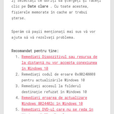
2] Selectați ce doriți să ștergeți și faceți
clic pe
Date clare
. Cu toate acestea,
fișierele memorate în cache ar trebui
șterse.
Sperăm că pașii menționați mai sus vă vor
ajuta să vă rezolvați problema.
Recomandat pentru tine:
Remediați Dispozitivul sau resursa de
la distanță nu vor accepta conexiunea
în Windows 10
Remediați codul de eroare 0x80240008
pentru actualizările Windows 10
Remediați accesul la folderul
destinație refuzat în Windows 10
Remediați eroarea de actualizare
Windows 8024402c în Windows 10
Remediați DVD-ul care nu se reda în