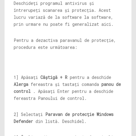
Deschideți programul antivirus și
întrerupeți scanarea și protecția. Acest
lucru variază de la software la software,
prin urmare nu poate fi generalizat aici.
Pentru a dezactiva paravanul de protecție,
procedura este următoarea:
1] Apăsați
Câștigă + R
pentru a deschide
Alerga
fereastra și tastați comanda
panou de
control
. Apăsați Enter pentru a deschide
fereastra Panoului de control.
2] Selectați
Paravan de protecție Windows
Defender
din listă. Deschidel.