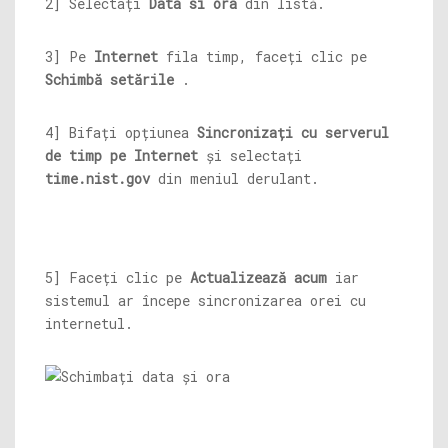
2] Selectați
Data si ora
din listă.
3] Pe
Internet
fila timp, faceți clic pe
Schimbă setările
.
4] Bifați opțiunea
Sincronizați cu serverul
de timp pe Internet
și selectați
time.nist.gov
din meniul derulant.
5] Faceți clic pe
Actualizează acum
iar
sistemul ar începe sincronizarea orei cu
internetul.