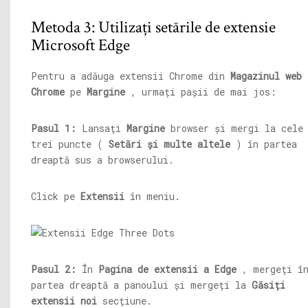
Metoda 3: Utilizați setările de extensie
Microsoft Edge
Pentru a adăuga extensii Chrome din
Magazinul web
Chrome
pe
Margine
, urmați pașii de mai jos:
Pasul 1:
Lansați
Margine
browser și mergi la cele
trei puncte (
Setări și multe altele
) în partea
dreaptă sus a browserului.
Click pe
Extensii
în meniu.
Pasul 2:
În
Pagina de extensii a Edge
, mergeți î
partea dreaptă a panoului și mergeți la
Găsiți
extensii noi
secțiune.