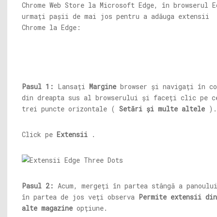
Chrome Web Store la Microsoft Edge, în browserul E
urmați pașii de mai jos pentru a adăuga extensii
Chrome la Edge:
Pasul 1:
Lansați
Margine
browser și navigați în co
din dreapta sus al browserului și faceți clic pe c
trei puncte orizontale (
Setări și multe altele
).
Click pe
Extensii
.
Pasul 2:
Acum, mergeți în partea stângă a panoulu
în partea de jos veți observa
Permite extensii din
alte magazine
opțiune.