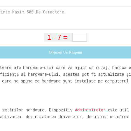
Obțineți Un Răspuns
tware ale hardware-ului care vă ajută să rulați hardwar
eficiență al hardware-ului, acestea pot fi actualizate ș
 care ne spune ce hardware sunt instalate pe computerul 
a setărilor hardware. Dispozitiv
Administrator
este util 
activarea, dezinstalarea driverelor, derularea oricărei 