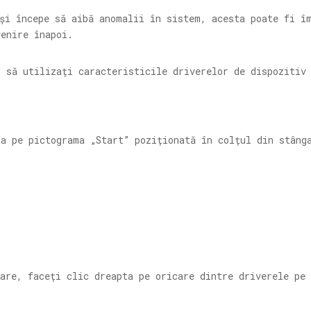
și începe să aibă anomalii în sistem, acesta poate fi î
venire înapoi.
m să utilizați caracteristicile driverelor de dispozitiv
ta pe pictograma „Start” poziționată în colțul din stâng
are, faceți clic dreapta pe oricare dintre driverele pe 