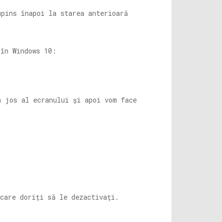
mpins înapoi la starea anterioară
 în Windows 10:
a jos al ecranului și apoi vom face
care doriți să le dezactivați.