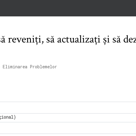
 reveniți, să actualizați și să de
u Eliminarea Problemelor
țional)