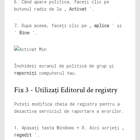
6. Când apare politica, faceți clic pe
butonul radio de la „
Activat
'.
7. După aceea, faceți clic pe „
aplica
' și
'
Bine
'.
Închideți ecranul de politică de grup și
reporniți
computerul tau.
Fix 3 - Utilizați Editorul de registry
Puteți modifica cheia de registry pentru a
dezactiva serviciul de raportare a erorilor.
1. Apăsați tasta Windows + R. Aici scrieți „
regedit
'.