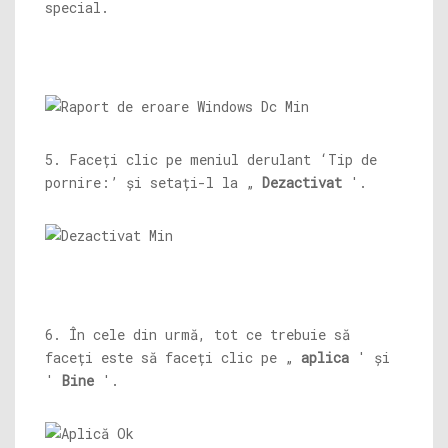
special.
5. Faceți clic pe meniul derulant ‘Tip de
pornire:’ și setați-l la „
Dezactivat
'.
6. În cele din urmă, tot ce trebuie să
faceți este să faceți clic pe „
aplica
' și
'
Bine
'.