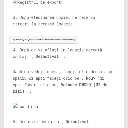
3. După efectuarea copiei de rezervă,
mergeți la această locație-
Computer/HKEY_LOCAL_MACHINESOFTWAREMicrosoftWindowsWindows Error Reporting
4. După ce vă aflați în locația corectă,
căutați „
Dezactivat
'.
Dacă nu vedeți cheia, faceți clic dreapta pe
spațiu și apoi faceți clic pe „
Nou>
”Și
apoi faceți clic pe„
Valoare DWORD (32 de
biți)
'.
5. Denumiți cheia ca „
Dezactivat
'.