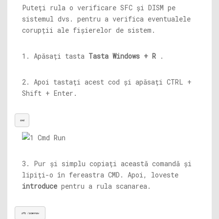
Puteți rula o verificare SFC și DISM pe
sistemul dvs. pentru a verifica eventualele
corupții ale fișierelor de sistem.
1. Apăsați tasta
Tasta Windows + R
.
2. Apoi tastați acest cod și apăsați CTRL +
Shift + Enter.
cmd
3. Pur și simplu copiați această comandă și
lipiți-o în fereastra CMD. Apoi, loveste
introduce
pentru a rula scanarea.
sfc /scannow