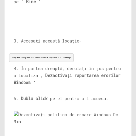
pe '
Bine
'.
3. Accesați această locație-
Computer Configuration > Administrative Templates > All settings
4. În partea dreaptă, derulați în jos pentru
a localiza „
Dezactivați raportarea erorilor
Windows
'.
5.
Dublu click
pe el pentru a-l accesa.