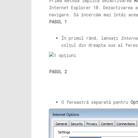
Prima metodă implică dezactivarea
M
Internet Explorer 10. Dezactivarea a
navigare. Să încercăm mai întâi ace
PASUL 1
În primul rând, lansați
Interne
colțul din dreapta sus al fere
PASUL 2
O fereastră separată pentru
Op