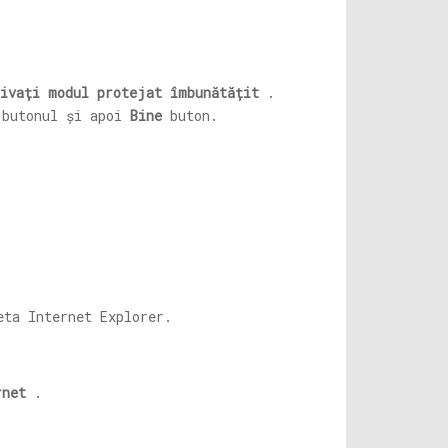
tivați modul protejat îmbunătățit
.
butonul și apoi
Bine
buton.
eta Internet Explorer.
rnet
.