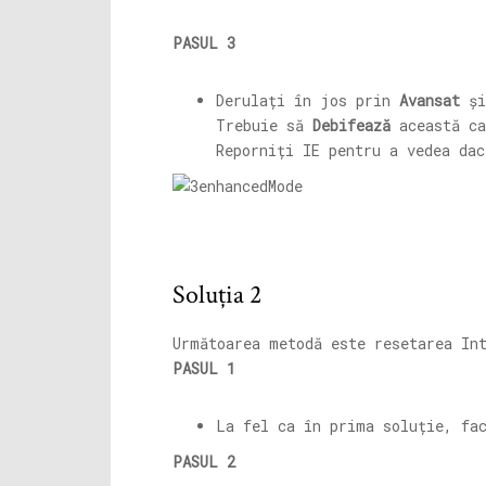
PASUL 3
Derulați în jos prin
Avansat
și
Trebuie să
Debifează
această ca
Reporniți IE pentru a vedea dac
Soluția 2
Următoarea metodă este resetarea In
PASUL 1
La fel ca în prima soluție, fa
PASUL 2