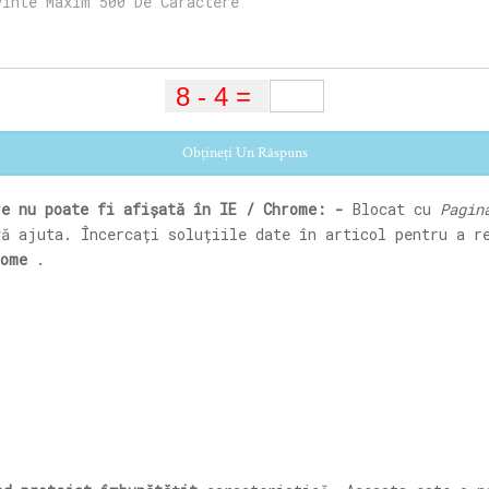
Obțineți Un Răspuns
re nu poate fi afișată în IE / Chrome: -
Blocat cu
Pagin
vă ajuta. Încercați soluțiile date în articol pentru a r
rome
.