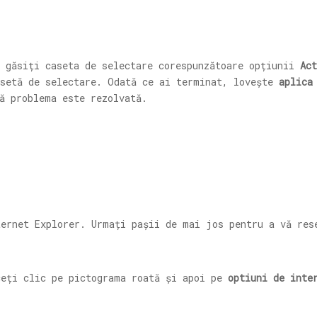
 găsiți caseta de selectare corespunzătoare opțiunii
Ac
setă de selectare. Odată ce ai terminat, lovește
aplica
ă problema este rezolvată.
ternet Explorer. Urmați pașii de mai jos pentru a vă res
ceți clic pe pictograma roată și apoi pe
optiuni de inte