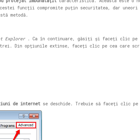
od protejat îmbunătățit
caracteristică. Aceasta este o n
cestei funcții compromite puțin securitatea, dar uneori
astă metodă.
t Explorer
. Ca în continuare, găsiți și faceți clic pe 
strei. Din opțiunile extinse, faceți clic pe cea care sc
tiuni de internet
se deschide. Trebuie să faceți clic p