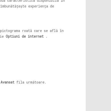
ouă caracteristică disponibilă în
 îmbunătățește experiența de
pictograma roată care se află în
rie
Optiuni de internet
.
e
Avansat
fila următoare.