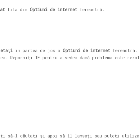
at
fila din
Optiuni de internet
fereastră.
setați
în partea de jos a
Optiuni de internet
fereastră. 
rea. Reporniți IE pentru a vedea dacă problema este rezo
ți să-l căutați și apoi să îl lansați sau puteți utili