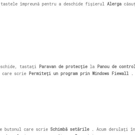
tastele împreună pentru a deschide fișierul
Alerga
căsuț
schide, tastați
Paravan de protecție
la
Panou de contro
e care scrie
Permiteți un program prin Windows Fiewall
.
pe butonul care scrie
Schimbă setările
. Acum derulați în