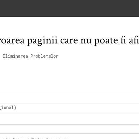
area paginii care nu poate fi af
u Eliminarea Problemelor
țional)