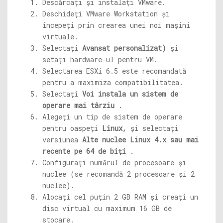
Descărcați și instalați VMware.
Deschideți VMware Workstation și
începeți prin crearea unei noi mașini
virtuale.
Selectați
Avansat personalizat)
și
setați hardware-ul pentru VM.
Selectarea ESXi 6.5 este recomandată
pentru a maximiza compatibilitatea.
Selectați
Voi instala un sistem de
operare mai târziu
.
Alegeți un tip de sistem de operare
pentru oaspeți
Linux,
și selectați
versiunea
Alte nuclee Linux 4.x sau mai
recente pe 64 de biți
.
Configurați numărul de procesoare și
nuclee (se recomandă 2 procesoare și 2
nuclee).
Alocați cel puțin 2 GB RAM și creați un
disc virtual cu maximum 16 GB de
stocare.