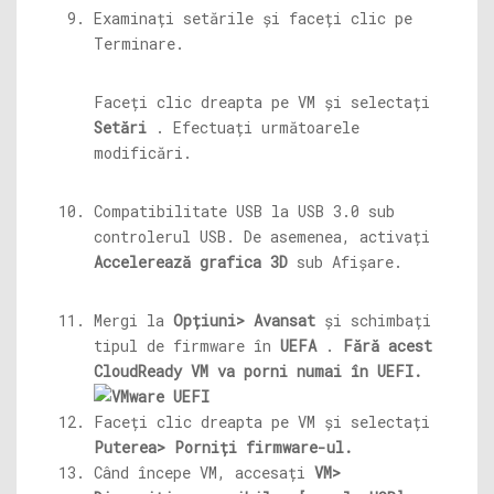
Examinați setările și faceți clic pe
Terminare.
Faceți clic dreapta pe VM și selectați
Setări
. Efectuați următoarele
modificări.
Compatibilitate USB la USB 3.0 sub
controlerul USB. De asemenea, activați
Accelerează grafica 3D
sub Afișare.
Mergi la
Opțiuni> Avansat
și schimbați
tipul de firmware în
UEFA
.
Fără acest
CloudReady VM va porni numai în UEFI.
Faceți clic dreapta pe VM și selectați
Puterea> Porniți firmware-ul.
Când începe VM, accesați
VM>