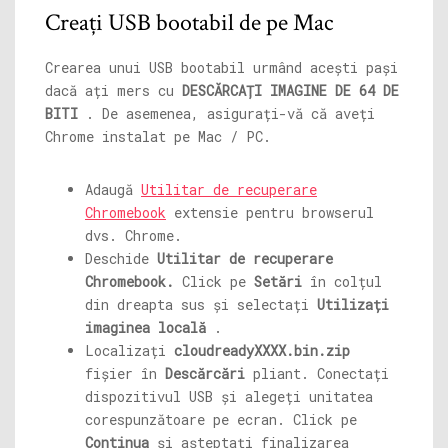
Creați USB bootabil de pe Mac
Crearea unui USB bootabil urmând acești pași
dacă ați mers cu
DESCĂRCAȚI IMAGINE DE 64 DE
BITI
. De asemenea, asigurați-vă că aveți
Chrome instalat pe Mac / PC.
Adaugă
Utilitar de recuperare
Chromebook
extensie pentru browserul
dvs. Chrome.
Deschide
Utilitar de recuperare
Chromebook.
Click pe
Setări
în colțul
din dreapta sus și selectați
Utilizați
imaginea locală
.
Localizați
cloudreadyXXXX.bin.zip
fișier în
Descărcări
pliant. Conectați
dispozitivul USB și alegeți unitatea
corespunzătoare pe ecran. Click pe
Continua
și așteptați finalizarea