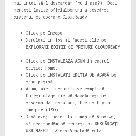
mai întâi să-l descărcăm (nu-i așa?). Deci,
mergeți la
site oficial
pentru a descărca
sistemul de operare CloudReady.
Click pe
Incepe
.
Derulați în jos și faceți clic pe
EXPLORAȚI EDIȚII ȘI PREȚURI CLOUDREADY
.
Click pe
INSTALEAZA ACUM
în cadrul
ediției Home.
Click pe
INSTALAȚI EDIȚIA DE ACASĂ
pe
noua pagină.
Acum, aici lucrurile se complică.
Puteți alege fie să descărcați un
program de instalare, fie un fișier
imagine (ISO).
Dacă aveți acces la o mașină Windows,
vă recomandăm să mergeți cu
DESCĂRCAȚI
USB MAKER
. Această metodă este