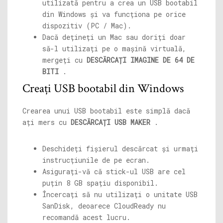
utilizată pentru a crea un USB bootabil
din Windows și va funcționa pe orice
dispozitiv (PC / Mac).
Dacă dețineți un Mac sau doriți doar
să-l utilizați pe o mașină virtuală,
mergeți cu
DESCĂRCAȚI IMAGINE DE 64 DE
BITI
.
Creați USB bootabil din Windows
Crearea unui USB bootabil este simplă dacă
ați mers cu
DESCĂRCAȚI USB MAKER
.
Deschideți fișierul descărcat și urmați
instrucțiunile de pe ecran.
Asigurați-vă că stick-ul USB are cel
puțin 8 GB spațiu disponibil.
Încercați să nu utilizați o unitate USB
SanDisk, deoarece CloudReady nu
recomandă acest lucru.