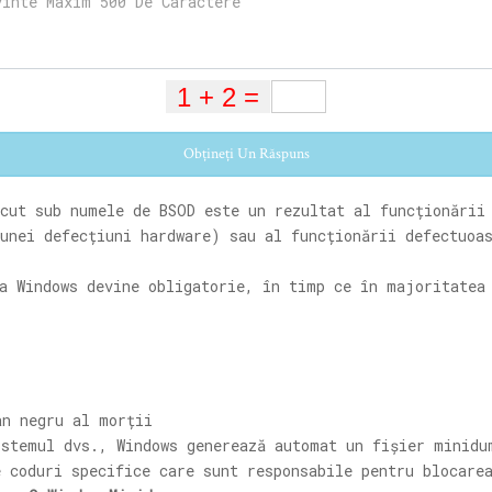
Obțineți Un Răspuns
cut sub numele de BSOD este un rezultat al funcționării
unei defecțiuni hardware) sau al funcționării defectuoa
a Windows devine obligatorie, în timp ce în majoritatea
n negru al morții
istemul dvs., Windows generează automat un fișier minidu
e coduri specifice care sunt responsabile pentru blocare