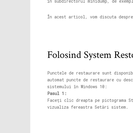
în subdirectorul minidump, de exem
În acest articol, vom discuta despr
Folosind System Rest
Punctele de restaurare sunt disponi
automat puncte de restaurare cu desc
sistemului în Windows 10:
Pasul 1:
Faceți clic dreapta pe pictograma S
vizualiza fereastra Setări sistem.