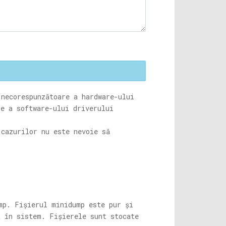
 necorespunzătoare a hardware-ului
se a software-ului driverului
 cazurilor nu este nevoie să
mp. Fișierul minidump este pur și
a în sistem. Fișierele sunt stocate