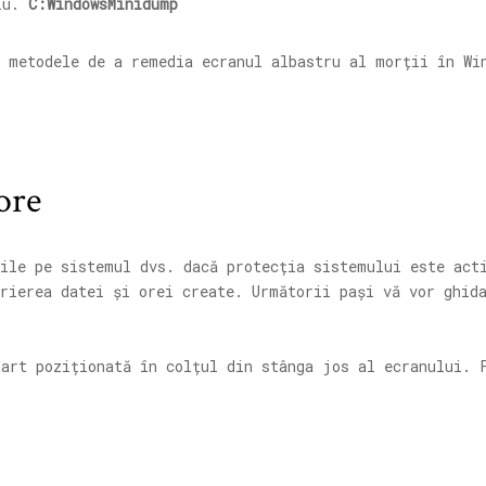
plu.
C:WindowsMinidump
e metodele de a remedia ecranul albastru al morții în Wi
ore
bile pe sistemul dvs. dacă protecția sistemului este act
rierea datei și orei create. Următorii pași vă vor ghid
tart poziționată în colțul din stânga jos al ecranului. 