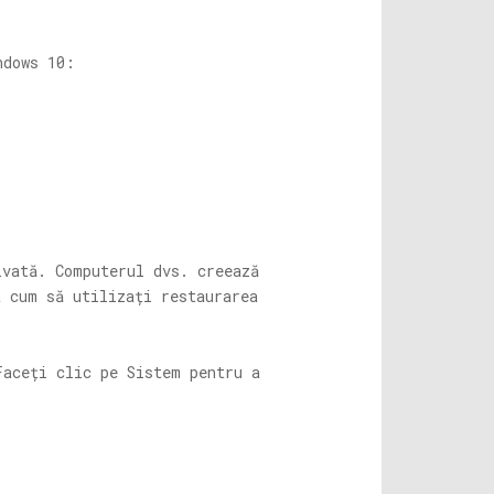
ndows 10:
ivată. Computerul dvs. creează
a cum să utilizați restaurarea
Faceți clic pe Sistem pentru a