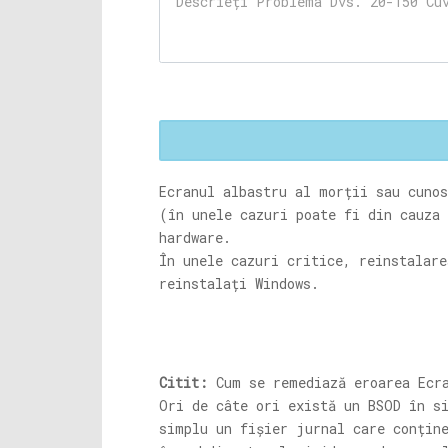
Ecranul albastru al morții sau cunos
(în unele cazuri poate fi din cauza 
hardware.
În unele cazuri critice, reinstalare
reinstalați Windows.
Citit:
Cum se remediază eroarea Ecra
Ori de câte ori există un BSOD în s
simplu un fișier jurnal care conțin