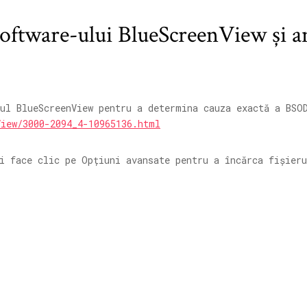
software-ului BlueScreenView și an
-ul BlueScreenView pentru a determina cauza exactă a BSO
View/3000-2094_4-10965136.html
i face clic pe Opțiuni avansate pentru a încărca fișier