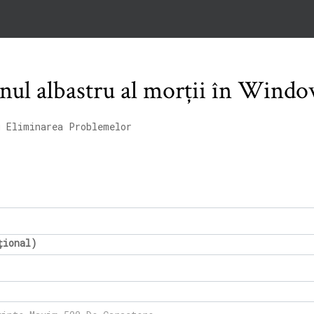
nul albastru al morții în Windo
u Eliminarea Problemelor
țional)