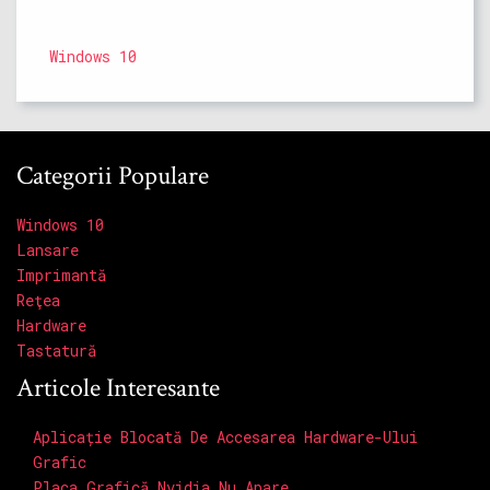
Windows 10
Categorii Populare
Windows 10
Lansare
Imprimantă
Reţea
Hardware
Tastatură
Articole Interesante
Aplicație Blocată De Accesarea Hardware-Ului
Grafic
Placa Grafică Nvidia Nu Apare