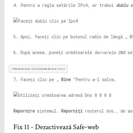
4. Pentru a regla setările IPv4, ar trebui
dublu c
5. Apoi, faceți clic pe butonul radio de lângă „
U
6. După aceea, puneți următoarele
Serverele DNS
se
Preferred DNS server: 8.8.8.8 Alternate DNS server: 8.8.4.4
7. Faceți clic pe „
Bine
”Pentru a-l salva.
Repornire
sistemul.
Reporniți
routerul dvs., de as
Fix 11 - Dezactivează Safe-web