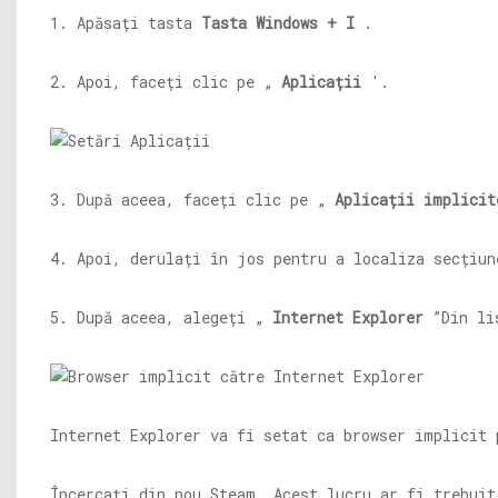
1. Apăsați tasta
Tasta Windows + I
.
2. Apoi, faceți clic pe „
Aplicații
'.
3. După aceea, faceți clic pe „
Aplicații implicit
4. Apoi, derulați în jos pentru a localiza secțiun
5. După aceea, alegeți „
Internet Explorer
”Din li
Internet Explorer va fi setat ca browser implicit 
Încercați din nou Steam. Acest lucru ar fi trebuit