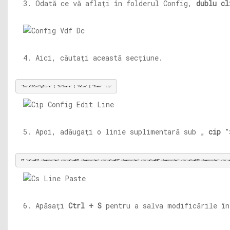
3. Odată ce vă aflați în folderul Config,
dublu cl
4. Aici, căutați această secțiune.
'InstallConfigStore' { 'Software' { 'Valve' { 'Steam' 'cip'
5. Apoi, adăugați o linie suplimentară sub „
cip
”Ș
CS''valve511.
steamcontent.com;valve501.steamcontent.com;valve517.steamcontent.com;valve557.steamcontent.com;valve513.steamcontent.com;v
6. Apăsați
Ctrl + S
pentru a salva modificările în