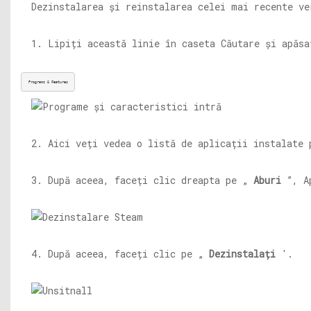
Dezinstalarea și reinstalarea celei mai recente ve
1. Lipiți această linie în caseta Căutare și apăs
Programs & Features
2. Aici veți vedea o listă de aplicații instalate 
3. După aceea, faceți clic dreapta pe „
Aburi
”, A
4. După aceea, faceți clic pe „
Dezinstalați
'.