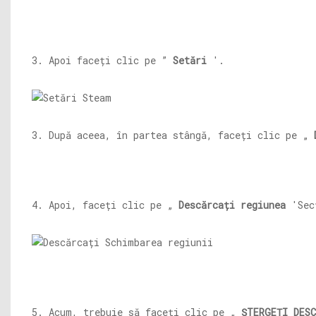
3. Apoi faceți clic pe ”
Setări
'.
3. După aceea, în partea stângă, faceți clic pe „
4. Apoi, faceți clic pe „
Descărcați regiunea
'Secț
5. Acum, trebuie să faceți clic pe „
ȘTERGEȚI DESC