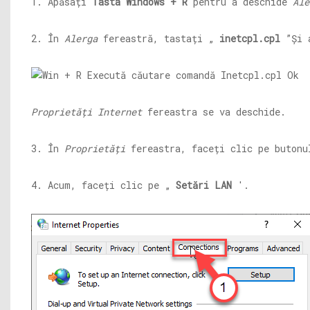
1. Apăsați
Tasta Windows + R
pentru a deschide
Ale
2. În
Alerga
fereastră, tastați „
inetcpl.cpl
”Și 
Proprietăți Internet
fereastra se va deschide.
3. În
Proprietăți
fereastra, faceți clic pe buton
4. Acum, faceți clic pe „
Setări LAN
'.