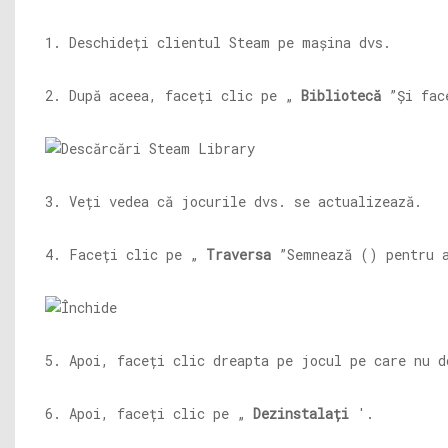
1. Deschideți clientul Steam pe mașina dvs.
2. După aceea, faceți clic pe „
Bibliotecă
”Și fac
3. Veți vedea că jocurile dvs. se actualizează.
4. Faceți clic pe „
Traversa
”Semnează () pentru a
5. Apoi, faceți clic dreapta pe jocul pe care nu 
6. Apoi, faceți clic pe „
Dezinstalați
'.