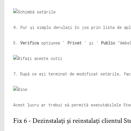
4. Pur și simplu derulați în jos prin lista de ap
5.
Verifica
optiunea '
Privat
' și '
Public
”Ambel
7. După ce ați terminat de modificat setările, fa
Acest lucru ar trebui să permită executabilele Ste
Fix 6 - Dezinstalați și reinstalați clientul S