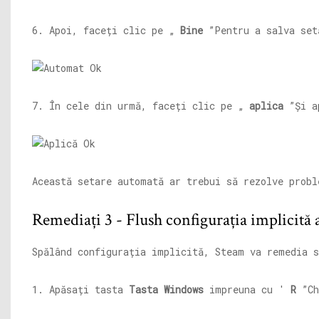
6. Apoi, faceți clic pe „
Bine
”Pentru a salva set
7. În cele din urmă, faceți clic pe „
aplica
”Și a
Această setare automată ar trebui să rezolve probl
Remediați 3 - Flush configurația implicită
Spălând configurația implicită, Steam va remedia s
1. Apăsați tasta
Tasta Windows
impreuna cu '
R
”Ch