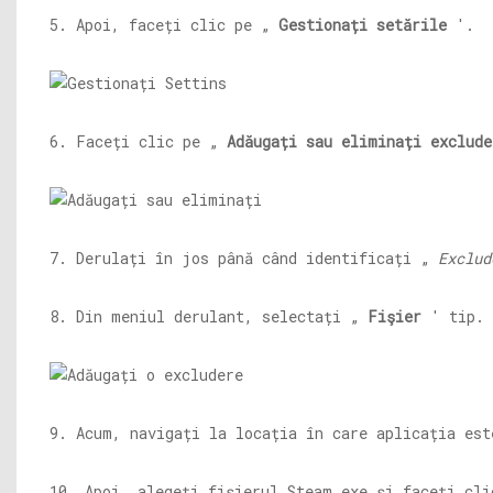
5. Apoi, faceți clic pe „
Gestionați setările
'.
6. Faceți clic pe „
Adăugați sau eliminați exclude
7. Derulați în jos până când identificați „
Exclud
8. Din meniul derulant, selectați „
Fişier
' tip.
9. Acum, navigați la locația în care aplicația est
10. Apoi, alegeți fișierul
Steam.exe
și faceți cl