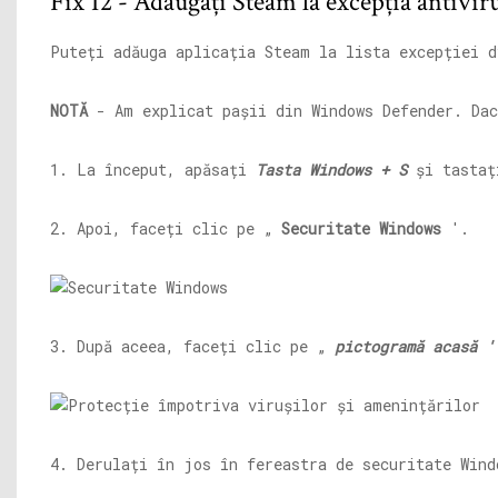
Fix 12 - Adăugați Steam la excepția antivir
Puteți adăuga aplicația Steam la lista excepției d
NOTĂ
- Am explicat pașii din Windows Defender. Dac
1. La început, apăsați
Tasta Windows + S
și tasta
2. Apoi, faceți clic pe „
Securitate Windows
'.
3. După aceea, faceți clic pe „
pictogramă acasă '
4. Derulați în jos în fereastra de securitate Win