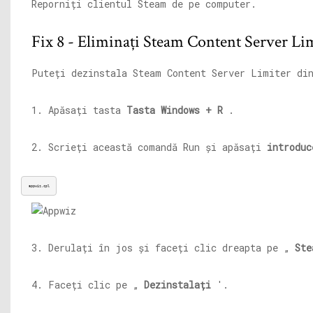
Reporniți clientul Steam de pe computer.
Fix 8 - Eliminați Steam Content Server Li
Puteți dezinstala Steam Content Server Limiter di
1. Apăsați tasta
Tasta Windows + R
.
2. Scrieți această comandă Run și apăsați
introduc
appwiz.cpl
3. Derulați în jos și faceți clic dreapta pe „
Ste
4. Faceți clic pe „
Dezinstalați
'.