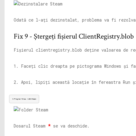
Odată ce l-ați dezinstalat, problema va fi rezolva
Fix 9 - Ștergeți fișierul ClientRegistry.blob
Fișierul
clientregistry.blob
deține valoarea de re
1. Faceți clic dreapta pe pictograma Windows și f
2. Apoi, lipiți această locație în fereastra Run 
C:Program Files (x86)Steam
Dosarul Steam
*
se va deschide.