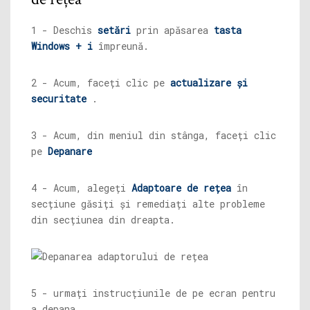
1 - Deschis
setări
prin apăsarea
tasta
Windows + i
împreună.
2 - Acum, faceți clic pe
actualizare și
securitate
.
3 - Acum, din meniul din stânga, faceți clic
pe
Depanare
4 - Acum, alegeți
Adaptoare de rețea
în
secțiune găsiți și remediați alte probleme
din secțiunea din dreapta.
5 - urmați instrucțiunile de pe ecran pentru
a depana