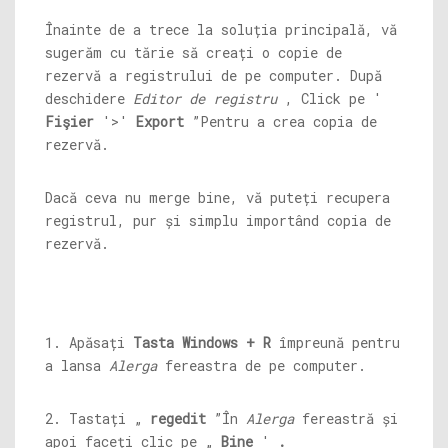
Înainte de a trece la soluția principală, vă
sugerăm cu tărie să creați o copie de
rezervă a registrului de pe computer. După
deschidere
Editor de registru
, Click pe '
Fişier
'>'
Export
”Pentru a crea copia de
rezervă.
Dacă ceva nu merge bine, vă puteți recupera
registrul, pur și simplu importând copia de
rezervă.
1. Apăsați
Tasta Windows + R
împreună pentru
a lansa
Alerga
fereastra de pe computer.
2. Tastați „
regedit
”În
Alerga
fereastră și
apoi faceți clic pe „
Bine
'
.