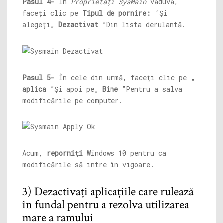
Pasul 4-
În
Proprietăți SysMain
văduvă,
faceți clic pe
Tipul de pornire:
‘Și
alegeți„
Dezactivat
”Din lista derulantă.
Pasul 5-
În cele din urmă, faceți clic pe „
aplica
”Și apoi pe„
Bine
”Pentru a salva
modificările pe computer.
Acum,
reporniți
Windows 10 pentru ca
modificările să intre în vigoare.
3) Dezactivați aplicațiile care rulează
în fundal pentru a rezolva utilizarea
mare a ramului