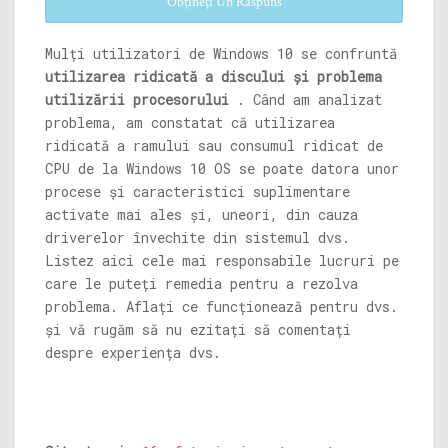
Obțineți Un Răspuns
Mulți utilizatori de Windows 10 se confruntă
utilizarea ridicată a discului și problema
utilizării procesorului
. Când am analizat
problema, am constatat că utilizarea
ridicată a ramului sau consumul ridicat de
CPU de la Windows 10 OS se poate datora unor
procese și caracteristici suplimentare
activate mai ales și, uneori, din cauza
driverelor învechite din sistemul dvs.
Listez aici cele mai responsabile lucruri pe
care le puteți remedia pentru a rezolva
problema. Aflați ce funcționează pentru dvs.
și vă rugăm să nu ezitați să comentați
despre experiența dvs.