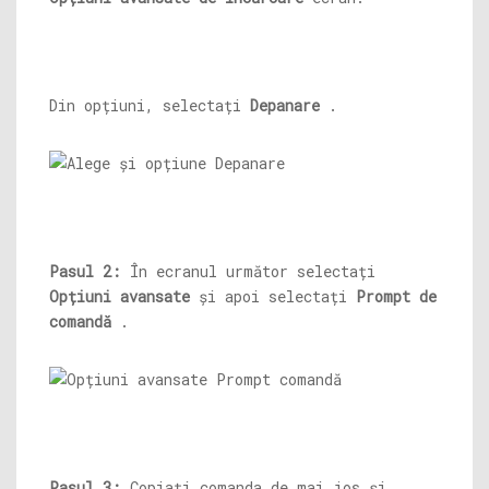
Din opțiuni, selectați
Depanare
.
Pasul 2:
În ecranul următor selectați
Opțiuni avansate
și apoi selectați
Prompt de
comandă
.
Pasul 3:
Copiați comanda de mai jos și