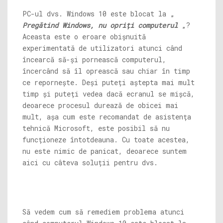
PC-ul dvs. Windows 10 este blocat la „
Pregătind Windows, nu opriți computerul
„?
Aceasta este o eroare obișnuită
experimentată de utilizatori atunci când
încearcă să-și pornească computerul,
încercând să îl oprească sau chiar în timp
ce repornește. Deși puteți aștepta mai mult
timp și puteți vedea dacă ecranul se mișcă,
deoarece procesul durează de obicei mai
mult, așa cum este recomandat de asistența
tehnică Microsoft, este posibil să nu
funcționeze întotdeauna. Cu toate acestea,
nu este nimic de panicat, deoarece suntem
aici cu câteva soluții pentru dvs.
Să vedem cum să remediem problema atunci