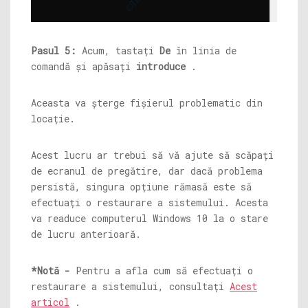
Pasul 5:
Acum, tastați
De
în linia de
comandă și apăsați
introduce
.
Aceasta va șterge fișierul problematic din
locație.
Acest lucru ar trebui să vă ajute să scăpați
de ecranul de pregătire, dar dacă problema
persistă, singura opțiune rămasă este să
efectuați o restaurare a sistemului. Acesta
va readuce computerul Windows 10 la o stare
de lucru anterioară.
*Notă -
Pentru a afla cum să efectuați o
restaurare a sistemului, consultați
Acest
articol
.