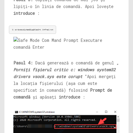
lipiți-o în linia de comandă. Apoi lovește
introduce
:
C: cd WindowsSystem32LogFilesSrt. 
SrtTrail.txt
Pasul 4:
Dacă generează o comandă de genul „
Porniți fișierul critic c: windows system32
drivers
vsock.sys
este corupt
”Apoi mergeți
la locația fișierului (așa cum este
specificat în comandă) folosind
Prompt de
comandă
și apăsați
introduce
: