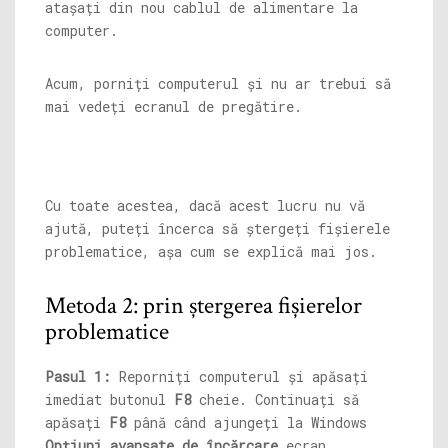
atașați din nou cablul de alimentare la
computer.
Acum, porniți computerul și nu ar trebui să
mai vedeți ecranul de pregătire.
Cu toate acestea, dacă acest lucru nu vă
ajută, puteți încerca să ștergeți fișierele
problematice, așa cum se explică mai jos.
Metoda 2: prin ștergerea fișierelor
problematice
Pasul 1:
Reporniți computerul și apăsați
imediat butonul
F8
cheie. Continuați să
apăsați
F8
până când ajungeți la Windows
Opțiuni avansate de încărcare
ecran.