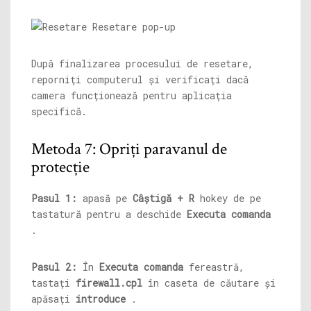
După finalizarea procesului de resetare,
reporniți computerul și verificați dacă
camera funcționează pentru aplicația
specifică.
Metoda 7: Opriți paravanul de
protecție
Pasul 1:
apasă pe
Câștigă + R
hokey de pe
tastatură pentru a deschide
Executa comanda
.
Pasul 2:
În
Executa comanda
fereastră,
tastați
firewall.cpl
în caseta de căutare și
apăsați
introduce
.