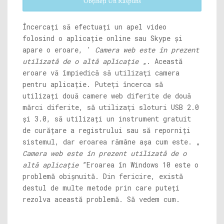
Obțineți Un Răspuns
Încercați să efectuați un apel video
folosind o aplicație online sau Skype și
apare o eroare, '
Camera web este în prezent
utilizată de o altă aplicație
„. Această
eroare vă împiedică să utilizați camera
pentru aplicație. Puteți încerca să
utilizați două camere web diferite de două
mărci diferite, să utilizați sloturi USB 2.0
și 3.0, să utilizați un instrument gratuit
de curățare a registrului sau să reporniți
sistemul, dar eroarea rămâne așa cum este. „
Camera web este în prezent utilizată de o
altă aplicație
”Eroarea în Windows 10 este o
problemă obișnuită. Din fericire, există
destul de multe metode prin care puteți
rezolva această problemă. Să vedem cum.