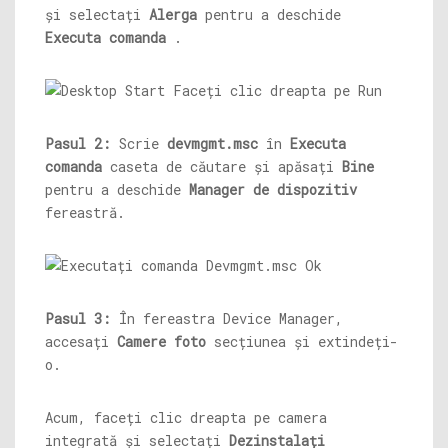
și selectați
Alerga
pentru a deschide
Executa comanda
.
Pasul 2:
Scrie
devmgmt.msc
în
Executa
comanda
caseta de căutare și apăsați
Bine
pentru a deschide
Manager de dispozitiv
fereastră.
Pasul 3:
În fereastra Device Manager,
accesați
Camere foto
secțiunea și extindeți-
o.
Acum, faceți clic dreapta pe camera
integrată și selectați
Dezinstalați