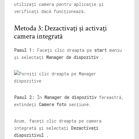
utilizați camera pentru aplicație și
verificați dacă funcționează.
Metoda 3: Dezactivați și activați
camera integrată
Pasul 1:
Faceți clic dreapta pe
start
meniu
și selectați
Manager de dispozitiv
.
Pasul 2:
În
Manager de dispozitiv
fereastră,
extindeți
Camere foto
secțiune.
Acum, faceți clic dreapta pe camera
integrată și selectați
Dezactivați
dispozitivul
.