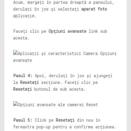
Acum, mergeți în partea dreaptă a panoului,
derulați în jos și selectați
aparat foto
aplicație.
Faceți clic pe
Opțiuni avansate
link sub
acesta.
Pasul 4:
Apoi, derulați în jos și ajungeți
la
Resetați
secțiune. Faceți clic pe
Resetați
butonul de sub acesta.
Pasul 5:
Click pe
Resetați
din nou în
fereastra pop-up pentru a confirma acțiunea.