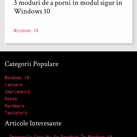
3 moduri de a porni în modul sigur în
Windows 10
Windows 10
Categorii Populare
Windows 10
Lansare
Imprimantă
Reţea
Hardware
Tastatură
Articole Interesante
Imaginile Care Nu Se Deschid În Windows 10