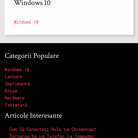
Windows 10
Windows 10
Categorii Populare
Windows 10
Lansare
Imprimantă
Reţea
Hardware
Tastatură
Articole Interesante
Cum Să Conectați Hulu La Chromecast
Turnarea De La Telefon La Computer