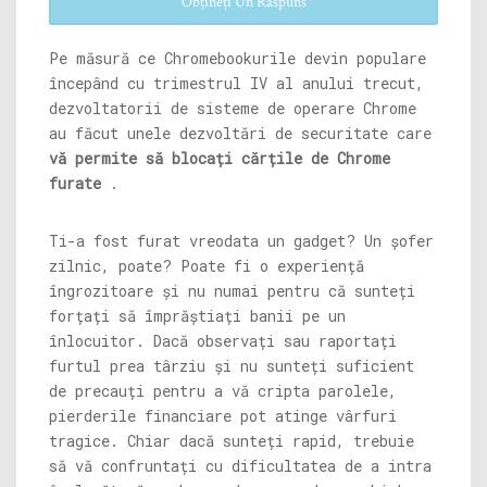
Obțineți Un Răspuns
Pe măsură ce Chromebookurile devin populare
începând cu trimestrul IV al anului trecut,
dezvoltatorii de sisteme de operare Chrome
au făcut unele dezvoltări de securitate care
vă permite să blocați cărțile de Chrome
furate
.
Ti-a fost furat vreodata un gadget? Un șofer
zilnic, poate? Poate fi o experiență
îngrozitoare și nu numai pentru că sunteți
forțați să împrăștiați banii pe un
înlocuitor. Dacă observați sau raportați
furtul prea târziu și nu sunteți suficient
de precauți pentru a vă cripta parolele,
pierderile financiare pot atinge vârfuri
tragice. Chiar dacă sunteți rapid, trebuie
să vă confruntați cu dificultatea de a intra