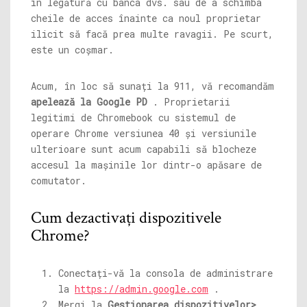
în legătură cu banca dvs. sau de a schimba
cheile de acces înainte ca noul proprietar
ilicit să facă prea multe ravagii. Pe scurt,
este un coșmar.
Acum, în loc să sunați la 911, vă recomandăm
apelează la Google PD
. Proprietarii
legitimi de Chromebook cu sistemul de
operare Chrome versiunea 40 și versiunile
ulterioare sunt acum capabili să blocheze
accesul la mașinile lor dintr-o apăsare de
comutator.
Cum dezactivați dispozitivele
Chrome?
Conectați-vă la consola de administrare
la
https://admin.google.com
.
Mergi la
Gestionarea dispozitivelor>