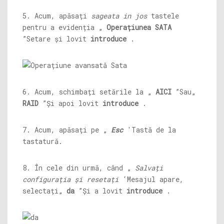
5. Acum, apăsați
sageata in jos
tastele
pentru a evidenția „
Operațiunea SATA
”Setare și lovit
introduce
.
6. Acum, schimbați setările la „
AICI
”Sau„
RAID
”Și apoi lovit
introduce
.
7. Acum, apăsați pe „
Esc
'Tastă de la
tastatură.
8. În cele din urmă, când „
Salvați
configurația și resetați
‘Mesajul apare,
selectați„
da
”Și a lovit
introduce
.