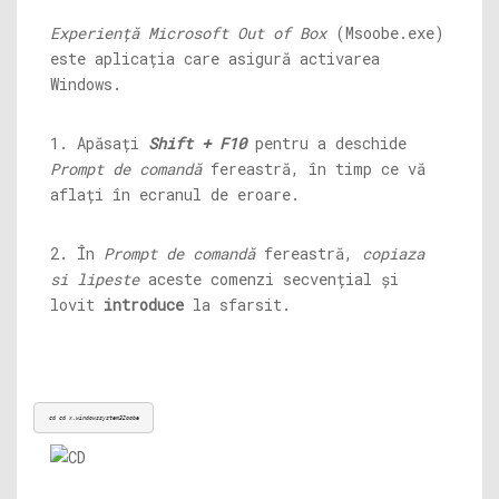
Experiență Microsoft Out of Box
(
Msoobe.exe
)
este aplicația care asigură activarea
Windows.
1. Apăsați
Shift + F10
pentru a deschide
Prompt de comandă
fereastră, în timp ce vă
aflați în ecranul de eroare.
2. În
Prompt de comandă
fereastră,
copiaza
si lipeste
aceste comenzi secvențial și
lovit
introduce
la sfarsit.
cd cd x.windowssystem32oobe