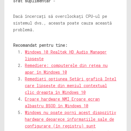
Sfat suplimentar
-
Dacă încercați să overclockați CPU-ul pe
sistemul dvs., aceasta poate cauza această
problemă.
Recomandat pentru tine:
Windows 10 Realtek HD Audio Manager
lipsește
Remediere: computerele din rețea nu
apar în Windows 10
Remediați opțiunea Setări grafică Intel
care lipsește din meniul contextual
clic dreapta în Windows 10
Eroare hardware NMI Eroare ecran
albastru BSOD în Windows 10
Windows nu poate porni acest dispozitiv
hardware deoarece informațiile sale de
configurare (în registru) sunt