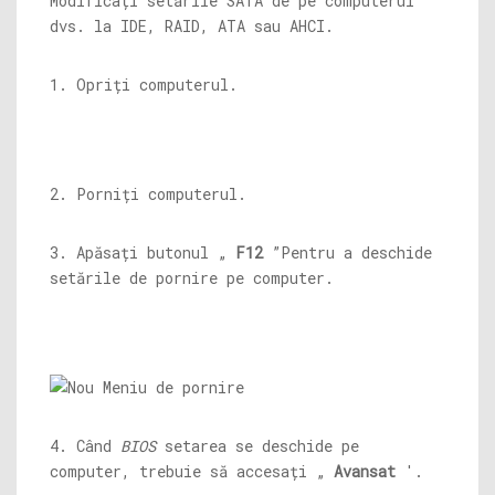
Modificați setările SATA de pe computerul
dvs. la IDE, RAID, ATA sau AHCI.
1. Opriți computerul.
2. Porniți computerul.
3. Apăsați butonul „
F12
”Pentru a deschide
setările de pornire pe computer.
4. Când
BIOS
setarea se deschide pe
computer, trebuie să accesați „
Avansat
'.