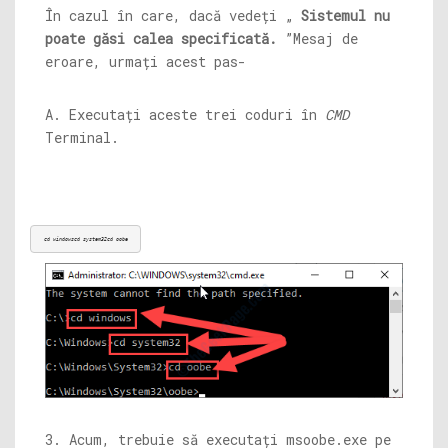
În cazul în care, dacă vedeți „
Sistemul nu
poate găsi calea specificată.
”Mesaj de
eroare, urmați acest pas-
A. Executați aceste trei coduri în
CMD
Terminal.
cd windowscd system32cd oobe
3. Acum, trebuie să executați
msoobe.exe
pe