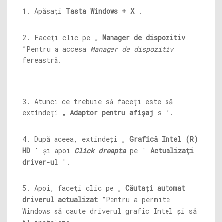
1. Apăsați
Tasta Windows + X
.
2. Faceți clic pe „
Manager de dispozitiv
”Pentru a accesa
Manager de dispozitiv
fereastră.
3. Atunci ce trebuie să faceți este să
extindeți „
Adaptor pentru afișaj
s ”.
4. După aceea, extindeți „
Grafică Intel (R)
HD
' și apoi
Click dreapta
pe '
Actualizați
driver-ul
'.
5. Apoi, faceți clic pe „
Căutați automat
driverul actualizat
”Pentru a permite
Windows să caute driverul grafic Intel și să