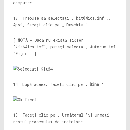
computer.
13. Trebuie să selectați „
kit64ics.inf
„.
Apoi, faceți clic pe „
Deschis
'.
[
NOTĂ
- Dacă nu există fișier
‘kit64ics.inf’, puteți selecta „
Autorun.inf
”Fișier. ]
14. După aceea, faceți clic pe „
Bine
'.
15. Faceți clic pe „
Următorul
”Și urmați
restul procesului de instalare.