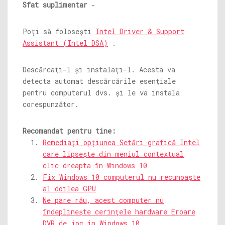
Sfat suplimentar
-
Poți să folosești
Intel Driver & Support
Assistant (Intel DSA)
.
Descărcați-l și instalați-l. Acesta va
detecta automat descărcările esențiale
pentru computerul dvs. și le va instala
corespunzător.
Recomandat pentru tine:
Remediați opțiunea Setări grafică Intel
care lipsește din meniul contextual
clic dreapta în Windows 10
Fix Windows 10 computerul nu recunoaște
al doilea GPU
Ne pare rău, acest computer nu
îndeplinește cerințele hardware Eroare
DVR de joc în Windows 10