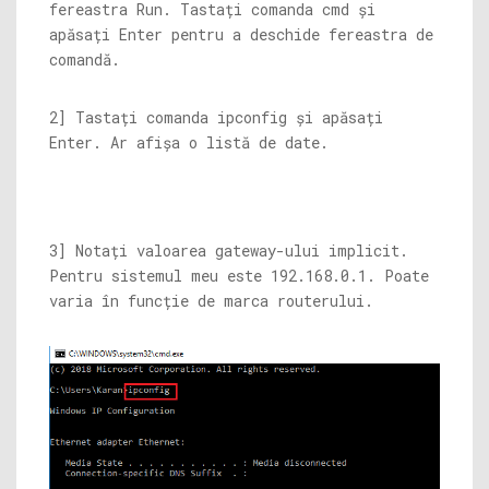
fereastra Run. Tastați comanda cmd și
apăsați Enter pentru a deschide fereastra de
comandă.
2] Tastați comanda ipconfig și apăsați
Enter. Ar afișa o listă de date.
3] Notați valoarea gateway-ului implicit.
Pentru sistemul meu este 192.168.0.1. Poate
varia în funcție de marca routerului.