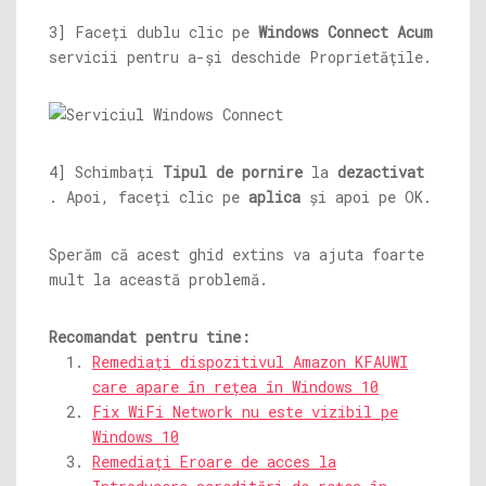
3] Faceți dublu clic pe
Windows Connect
Acum
servicii pentru a-și deschide Proprietățile.
4] Schimbați
Tipul de pornire
la
dezactivat
. Apoi, faceți clic pe
aplica
și apoi pe OK.
Sperăm că acest ghid extins va ajuta foarte
mult la această problemă.
Recomandat pentru tine:
Remediați dispozitivul Amazon KFAUWI
care apare în rețea în Windows 10
Fix WiFi Network nu este vizibil pe
Windows 10
Remediați Eroare de acces la