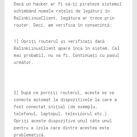
Dacă un hacker ar fi să-ți pirateze sistemul
schimbând numele rețelei de legături în
RalinkLinuxClient, legătura ar trece prin
router. Deci, am verifica în consecință:
1] Opriți routerul și verificați dacă
RalinkLinuxClient apare încă în sistem. Cel
mai probabil, nu va fi. Continuați cu pasul
următor.
2] După ce porniți routerul, acesta se va
conecta automat la dispozitivele la care a
fost conectat inițial (de exemplu,
telefonul, laptopul, televizorul etc.).
Opriți aceste dispozitive unul câte unul
pentru a izola care dintre acestea este
problematică.